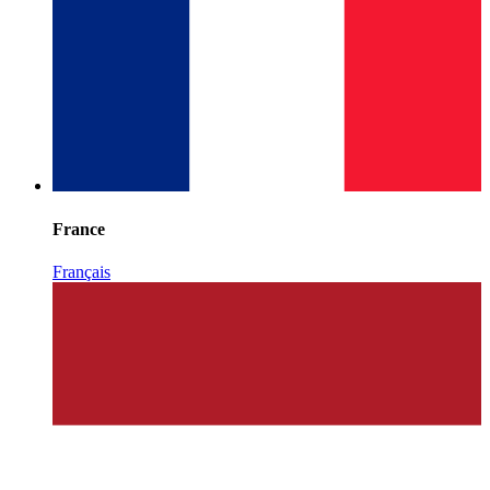
France
Français