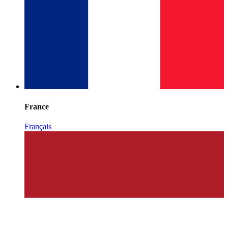
France
Français