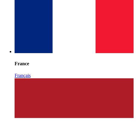
France
Français