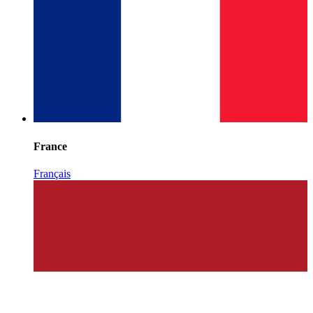
France
Français