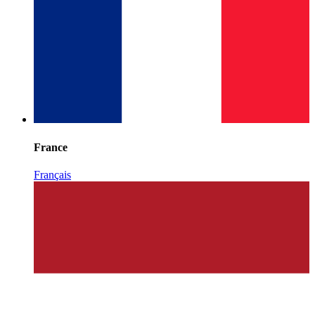
France
Français