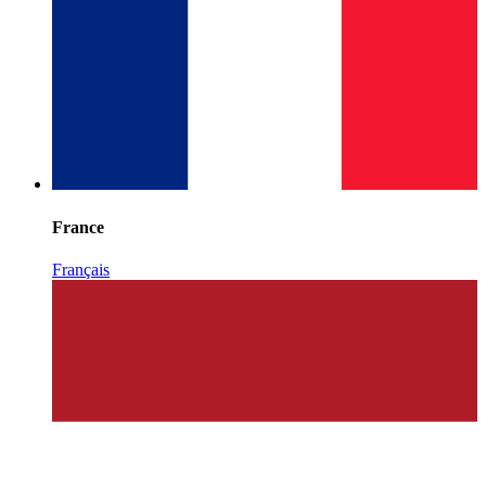
France
Français