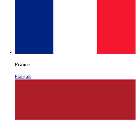
France
Français