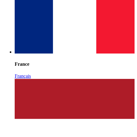
France
Français