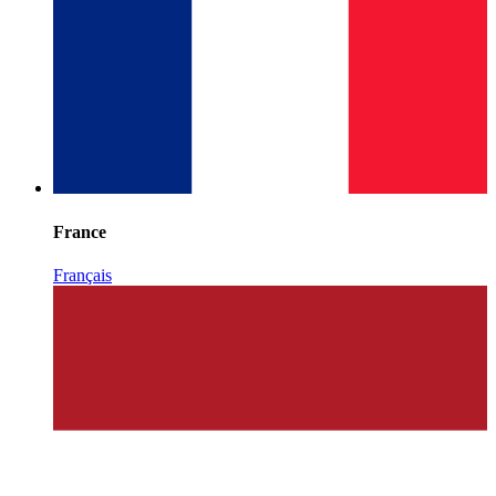
France
Français