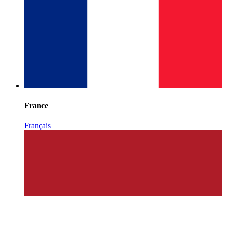
France
Français