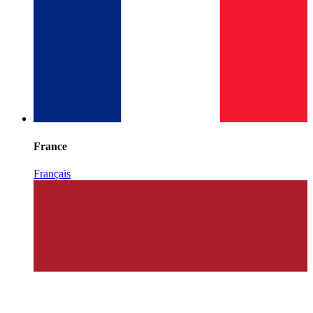
France
Français