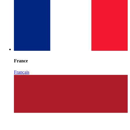
France
Français