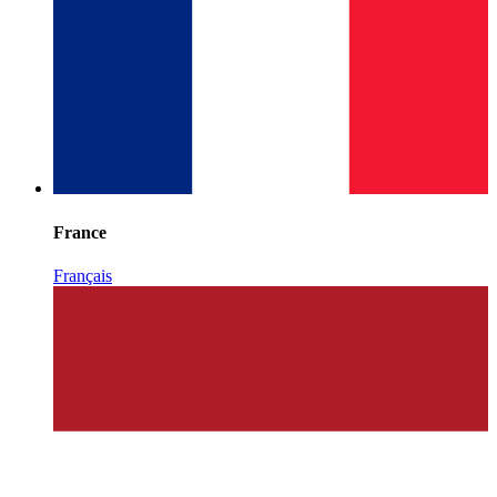
France
Français