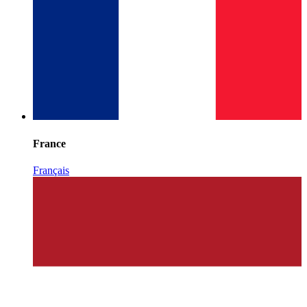
France
Français