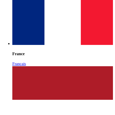
France
Français