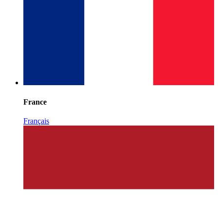
France
Français