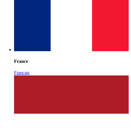
France
Français