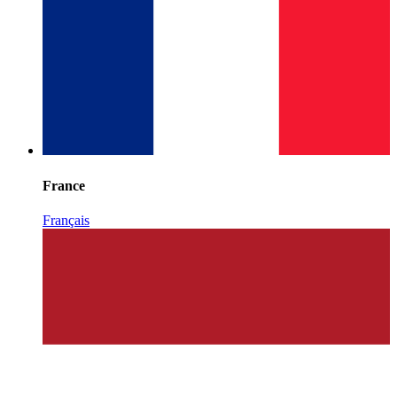
France
Français