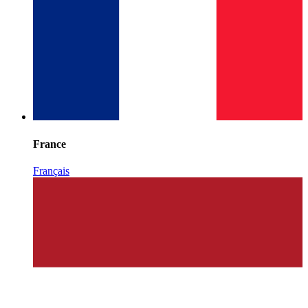
France
Français